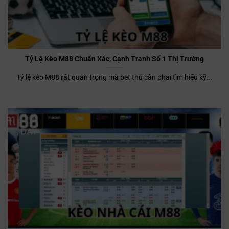
Tỷ Lệ Kèo M88 Chuẩn Xác, Cạnh Tranh Số 1 Thị Trường
Tỷ lệ kèo M88 rất quan trọng mà bet thủ cần phải tìm hiểu kỹ...