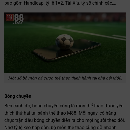
bao gồm Handicap, tỷ lệ 1×2, Tài Xỉu, tỷ số chính xác,…
Một số bộ môn cá cược thể thao thịnh hành tại nhà cái M88.
Bóng chuyền
Bên cạnh đó, bóng chuyền cũng là môn thể thao được yêu
thích thứ hai tại sảnh thể thao M88. Mỗi ngày, có hàng
chục trận đấu bóng chuyền diễn ra cho mọi người theo dõi.
Nhờ tỷ lệ kèo hấp dẫn, bộ môn thể thao cũng đã nhanh