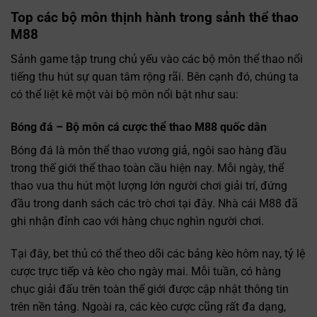
Top các bộ môn thịnh hành trong sảnh thể thao
M88
Sảnh game tập trung chủ yếu vào các bộ môn thể thao nổi
tiếng thu hút sự quan tâm rộng rãi. Bên cạnh đó, chúng ta
có thể liệt kê một vài bộ môn nổi bật như sau:
Bóng đá – Bộ môn cá cược thể thao M88 quốc dân
Bóng đá là môn thể thao vương giả, ngôi sao hàng đầu
trong thế giới thể thao toàn cầu hiện nay. Mỗi ngày, thể
thao vua thu hút một lượng lớn người chơi giải trí, đứng
đầu trong danh sách các trò chơi tại đây. Nhà cái M88 đã
ghi nhận đỉnh cao với hàng chục nghìn người chơi.
Tại đây, bet thủ có thể theo dõi các bảng kèo hôm nay, tỷ lệ
cược trực tiếp và kèo cho ngày mai. Mỗi tuần, có hàng
chục giải đấu trên toàn thế giới được cập nhật thông tin
trên nền tảng. Ngoài ra, các kèo cược cũng rất đa dạng,