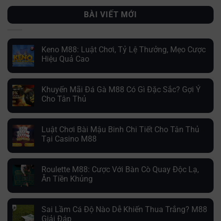
BÀI VIẾT MỚI
Keno M88: Luật Chơi, Tỷ Lệ Thưởng, Mẹo Cược
Hiệu Quả Cao
Khuyến Mãi Đá Gà M88 Có Gì Đặc Sắc? Gợi Ý
Cho Tân Thủ
Luật Chơi Bài Mậu Binh Chi Tiết Cho Tân Thủ
Tại Casino M88
Roulette M88: Cược Với Bàn Cò Quay Độc Lạ,
Ăn Tiền Khủng
Sai Lầm Cá Độ Nào Dễ Khiến Thua Trắng? M88
Giải Đáp