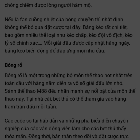
chóng chiếm được lòng người hâm mộ.
Nếu là fan cuồng nhiệt của bóng chuyền thì nhất định
không thể bỏ qua đặt cược tại đây. Bảng kèo rất chi tiết,
bao gồm nhiều thể loại như kèo chấp, kèo đội vô địch, kèo
tỷ số chính xác,… Mỗi giải đấu được cập nhật hằng ngày,
bảng kèo biến động để đáp ứng mọi nhu cầu.
Bóng rổ
Bóng rổ là một trong những bộ môn thể thao hot nhất trên
toàn cầu với hàng năm diễn ra vô số giải đấu lớn nhỏ.
Sảnh thể thao M88 đều nhấn mạnh sự nổi bật của môn thể
thao này. Tại nhà cái, bet thủ có thể tham gia vào hàng
trăm trận đấu mỗi tuần.
Các cuộc so tài hấp dẫn và những pha biểu diễn chuyên
nghiệp của các vận động viên làm cho các bet thủ thấy
thỏa mãn. Đồng thời, bản thân theo dõi và đặt cược trực