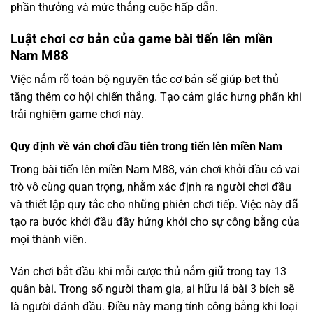
phần thưởng và mức thắng cuộc hấp dẫn.
Luật chơi cơ bản của game bài tiến lên miền
Nam M88
Việc nắm rõ toàn bộ nguyên tắc cơ bản sẽ giúp bet thủ
tăng thêm cơ hội chiến thắng. Tạo cảm giác hưng phấn khi
trải nghiệm game chơi này.
Quy định về ván chơi đầu tiên trong tiến lên miền Nam
Trong bài tiến lên miền Nam M88, ván chơi khởi đầu có vai
trò vô cùng quan trọng, nhằm xác định ra người chơi đầu
và thiết lập quy tắc cho những phiên chơi tiếp. Việc này đã
tạo ra bước khởi đầu đầy hứng khởi cho sự công bằng của
mọi thành viên.
Ván chơi bắt đầu khi mỗi cược thủ nắm giữ trong tay 13
quân bài. Trong số người tham gia, ai hữu lá bài 3 bích sẽ
là người đánh đầu. Điều này mang tính công bằng khi loại