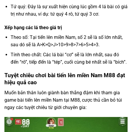
Tứ quý: Đây là sự xuất hiện cùng lúc gồm 4 lá bài có giá
trị như nhau, ví dụ: tứ quý 4 rô, tứ quý 3 cơ.
Xếp hạng các lá theo giá trị
Theo số: Tại tiến lên miền Nam, số 2 sẽ là số lớn nhất,
sau dó sẽ là A>K>Q>J>10>9>8>7>6>5>4>3.
Tính theo chất: Các lá bài “cơ” sẽ là lớn nhất, sau đó
đến “rô”, tiếp đến là “tép”, cuối cùng bé nhất sẽ là “bích”.
Tuyệt chiêu chơi bài tiến lên miền Nam M88 đạt
hiệu quả cao
Muốn bản thân luôn giành bàn thắng đậm khi tham gia
game bài tiến lên miền Nam tại M88, cược thủ cần bỏ túi
ngay các tuyệt chiêu từ giới chuyên gia: