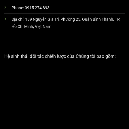
Phone: 0915 274 893
Địa chỉ: 189 Nguyễn Gia Trí, Phường 25, Quận Bình Thạnh, TP.
Hồ Chí Minh, Việt Nam
Hệ sinh thái đối tác chiến lược của Chúng tôi bao gồm: