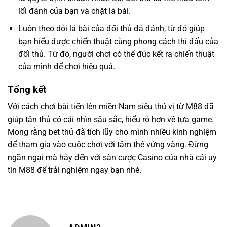
×
lối đánh của bạn và chặt lá bài.
Luôn theo dõi lá bài của đối thủ đã đánh, từ đó giúp
M88
bạn hiểu được chiến thuật cùng phong cách thi đấu của
đối thủ. Từ đó, người chơi có thể đúc kết ra chiến thuật
của mình để chơi hiệu quả.
Tổng kết
Với cách chơi bài tiến lên miền Nam siêu thú vị từ M88 đã
giúp tân thủ có cái nhìn sâu sắc, hiểu rõ hơn về tựa game.
Mong rằng bet thủ đã tích lũy cho mình nhiều kinh nghiệm
để tham gia vào cuộc chơi với tâm thế vững vàng. Đừng
ngần ngại mà hãy đến với sàn cược Casino của nhà cái uy
tín M88 để trải nghiệm ngay bạn nhé.