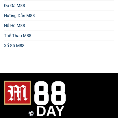
Đá Gà M88
Hướng Dẫn M88
Nổ Hũ M88
Thể Thao M88
Xổ Số M88