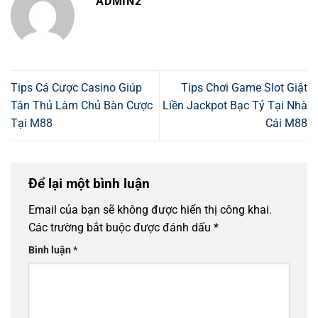
ADMIN2
Tips Cá Cược Casino Giúp
Tips Chơi Game Slot Giật
Tân Thủ Làm Chủ Bàn Cược
Liền Jackpot Bạc Tỷ Tại Nhà
Tại M88
Cái M88
Để lại một bình luận
Email của bạn sẽ không được hiển thị công khai.
Các trường bắt buộc được đánh dấu
*
Bình luận
*