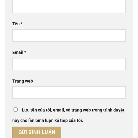
Tên
*
Email
*
Trang web
Lưu tên của tôi, email, và trang web trong trình duyệt
này cho lần bình luận kế tiếp của tôi.