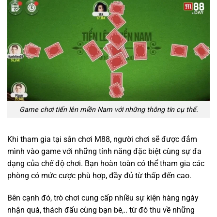
Game chơi tiến lên miền Nam với những thông tin cụ thể.
Khi tham gia tại sân chơi M88, người chơi sẽ được đắm
mình vào game với những tính năng đặc biệt cùng sự đa
dạng của chế độ chơi. Bạn hoàn toàn có thể tham gia các
phòng có mức cược phù hợp, đầy đủ từ thấp đến cao.
Bên cạnh đó, trò chơi cung cấp nhiều sự kiện hàng ngày
nhận quà, thách đấu cùng bạn bè,.. từ đó thu về những